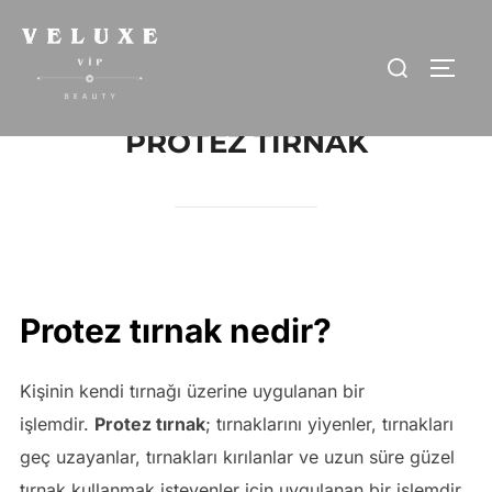
İçeriğe
geç
Aranacak
YAN 
içerik:
PROTEZ TIRNAK
Protez tırnak nedir?
Kişinin kendi tırnağı üzerine uygulanan bir
işlemdir.
Protez tırnak
; tırnaklarını yiyenler, tırnakları
geç uzayanlar, tırnakları kırılanlar ve uzun süre güzel
tırnak kullanmak isteyenler için uygulanan bir işlemdir.